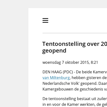
Overslaan
en
naar
de
Primair
inhoud
menu
gaan
tonen/verbergen
Tentoonstelling over 2
geopend
woensdag 7 oktober 2015, 8:21
DEN HAAG (PDC) - De beide Kamervo
van Miltenburg
, hebben gisteren de
Nederlandsche Volk' geopend. Daari
Kamergebouwen de geschiedenis van
De tentoonstelling bestaat uit zui
in en voor de Kamer werkten, de g