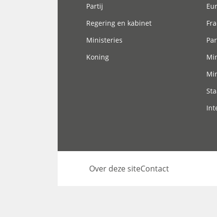
Partij
Eu
Regering en kabinet
Fra
Ministeries
Par
Koning
Min
Min
Sta
Int
Over deze site
Contact
Footer