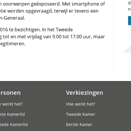
d
n en voorwerpen geëxposeerd. Met smartphone of
n
atie worden opgevraagd, terwijl er tevens een
en-Generaal.
 2016 te bezichtigen. In het Tweede
ot en met vrijdag van 9.00 tot 17.00 uur, maar
egitimeren.
ersonen
Verkiezingen
 werkt het?
Hoe werkt het?
ste Kamerlid
Tweede Kamer
eede Kamerlid
Eerste Kamer