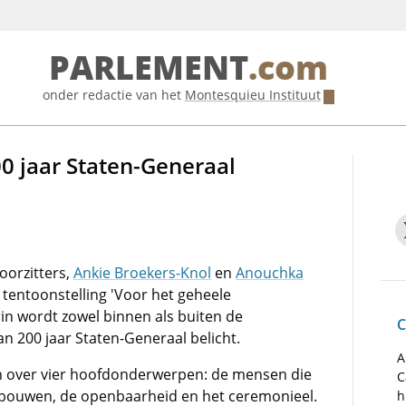
PARLEMENT
.com
onder redactie van het
Montesquieu Instituut
00 jaar Staten-Generaal
orzitters,
Ankie Broekers-Knol
en
Anouchka
 tentoonstelling 'Voor het geheele
n wordt zowel binnen als buiten de
C
 200 jaar Staten-Generaal belicht.
A
len over vier hoofdonderwerpen: de mensen die
C
ebouwen, de openbaarheid en het ceremonieel.
h