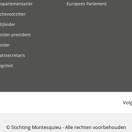
roparlementariër
Europees Parlement
ctievoorzitter
tijleider
ister-president
ister
atssecretaris
egriteit
Vol
© Stichting Montesquieu - Alle rechten voorbehouden