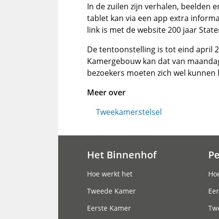
In de zuilen zijn verhalen, beelde
tablet kan via een app extra inform
link is met de website 200 jaar Stat
De tentoonstelling is tot eind april
Kamergebouw kan dat van maandag t
bezoekers moeten zich wel kunnen l
Meer over
Tweekamerstelsel
Het Binnenhof
P
Hoofdnavigatie
Hoe werkt het
Hoe
Tweede Kamer
Eer
Eerste Kamer
Tw