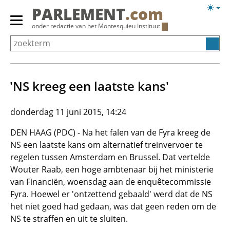
Overslaan
Licht
PARLEMENT
.com
en
weerg
Primair
onder redactie van het
Montesquieu Instituut
naar
menu
de
tonen/verbergen
inhoud
gaan
'NS kreeg een laatste kans'
donderdag 11 juni 2015, 14:24
DEN HAAG (PDC) - Na het falen van de Fyra kreeg de
NS een laatste kans om alternatief treinvervoer te
regelen tussen Amsterdam en Brussel. Dat vertelde
Wouter Raab, een hoge ambtenaar bij het ministerie
van Financiën, woensdag aan de enquêtecommissie
Fyra. Hoewel er 'ontzettend gebaald' werd dat de NS
het niet goed had gedaan, was dat geen reden om de
NS te straffen en uit te sluiten.