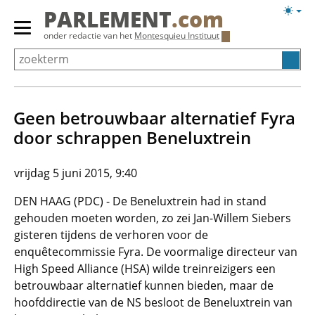
Overslaan
Licht
PARLEMENT
.com
en
weerg
Primair
onder redactie van het
Montesquieu Instituut
naar
menu
de
tonen/verbergen
inhoud
gaan
Geen betrouwbaar alternatief Fyra
door schrappen Beneluxtrein
vrijdag 5 juni 2015, 9:40
DEN HAAG (PDC) - De Beneluxtrein had in stand
gehouden moeten worden, zo zei Jan-Willem Siebers
gisteren tijdens de verhoren voor de
enquêtecommissie Fyra. De voormalige directeur van
High Speed Allianc
e (HSA) wilde treinreizigers een
betrouwbaar alternatief kunnen bieden, maar de
hoofddirectie van de NS besloot de Beneluxtrein van