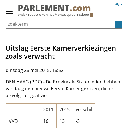
Overslaan
Licht
PARLEMENT
.com
en
weerg
Primair
onder redactie van het
Montesquieu Instituut
naar
menu
de
tonen/verbergen
inhoud
gaan
Uitslag Eerste Kamerverkiezingen
zoals verwacht
dinsdag 26 mei 2015, 16:52
DEN HAAG (PDC) - De Provincale Statenleden hebben
vandaag een nieuwe Eerste Kamer gekozen, die er
alsvolgt uit gaat zien:
2011
2015
verschil
VVD
16
13
-3