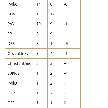
PvdA
14
8
-6
CDA
11
12
+1
PVV
10
9
-1
SP
8
9
+1
D66
5
10
+5
GroenLinks
5
4
-1
ChristenUnie
2
3
+1
50Plus
1
2
+1
PvdD
1
2
+1
SGP
1
2
+1
OSF
1
1
0