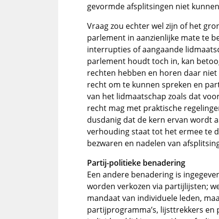
gevormde afsplitsingen niet kunnen
Vraag zou echter wel zijn of het gro
parlement in aanzienlijke mate te 
interrupties of aangaande lidmaat
parlement houdt toch in, kan betoog
rechten hebben en horen daar niet 
recht om te kunnen spreken en part
van het lidmaatschap zoals dat voort
recht mag met praktische regelinge
dusdanig dat de kern ervan wordt aa
verhouding staat tot het ermee te d
bezwaren en nadelen van afsplitsin
Partij-politieke benadering
Een andere benadering is ingegeven 
worden verkozen via partijlijsten; w
mandaat van individuele leden, maar 
partijprogramma’s, lijsttrekkers en p