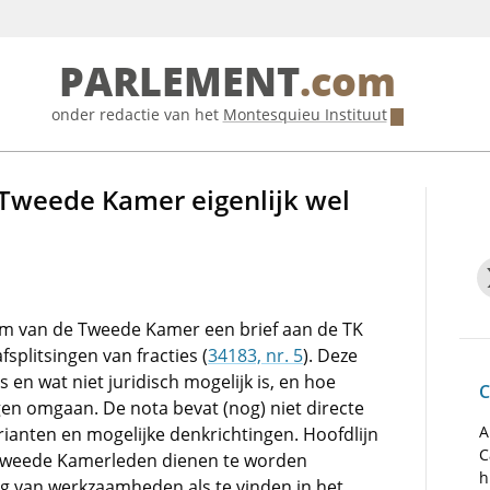
PARLEMENT
.com
onder redactie van het
Montesquieu Instituut
e Tweede Kamer eigenlijk wel
ium van de Tweede Kamer een brief aan de TK
splitsingen van fracties (
34183, nr. 5
). Deze
is en wat niet juridisch mogelijk is, en hoe
C
en omgaan. De nota bevat (nog) niet directe
A
ianten en mogelijke denkrichtingen. Hoofdlijn
C
n Tweede Kamerleden dienen te worden
h
ng van werkzaamheden als te vinden in het