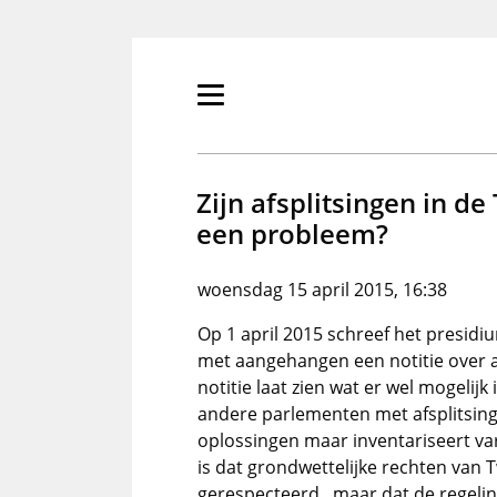
Overslaan
en
naar
de
Primair
inhoud
menu
gaan
tonen/verbergen
Zijn afsplitsingen in d
een probleem?
woensdag 15 april 2015, 16:38
Op 1 april 2015 schreef het presid
met aangehangen een notitie over af
notitie laat zien wat er wel mogelijk 
andere parlementen met afsplitsing
oplossingen maar inventariseert var
is dat grondwettelijke rechten va
gerespecteerd , maar dat de regeli