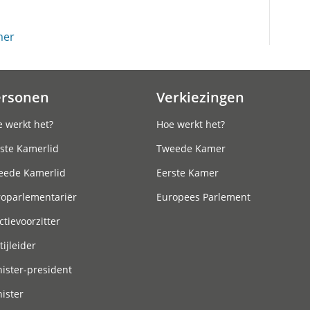
mer
ersonen
Verkiezingen
 werkt het?
Hoe werkt het?
ste Kamerlid
Tweede Kamer
eede Kamerlid
Eerste Kamer
roparlementariër
Europees Parlement
ctievoorzitter
tijleider
ister-president
ister