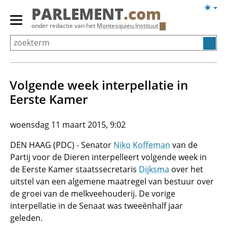
Overslaan
Licht
PARLEMENT
.com
en
weerg
Primair
onder redactie van het
Montesquieu Instituut
naar
menu
de
tonen/verbergen
inhoud
gaan
Volgende week interpellatie in
Eerste Kamer
woensdag 11 maart 2015, 9:02
DEN HAAG (PDC) - Senator
Niko Koffeman
van de
Partij voor de Dieren interpelleert volgende week in
de Eerste Kamer staatssecretaris
Dijksma
over het
uitstel van een algemene maatregel van bestuur over
de groei van de melkveehouderij. De vorige
interpellatie in de Senaat was tweeënhalf jaar
geleden.