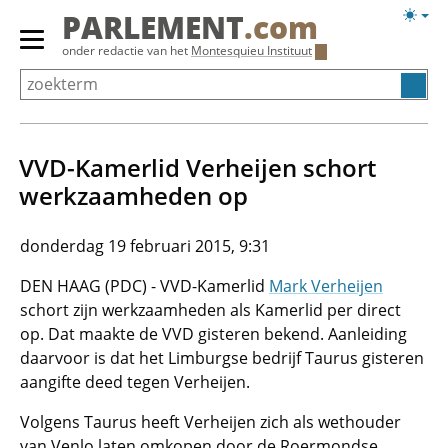
Overslaan
Licht
PARLEMENT
.com
en
weerg
Primair
onder redactie van het
Montesquieu Instituut
naar
menu
de
tonen/verbergen
inhoud
gaan
VVD-Kamerlid Verheijen schort
werkzaamheden op
donderdag 19 februari 2015, 9:31
DEN HAAG (PDC) - VVD-Kamerlid
Mark Verheijen
schort zijn werkzaamheden als Kamerlid per direct
op. Dat maakte de VVD gisteren bekend. Aanleiding
daarvoor is dat het Limburgse bedrijf Taurus gisteren
aangifte deed tegen Verheijen.
Volgens Taurus heeft Verheijen zich als wethouder
van Venlo laten omkopen door de Roermondse