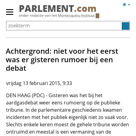
Overslaan
Licht
PARLEMENT
.com
en
weerg
Primair
onder redactie van het
Montesquieu Instituut
naar
menu
de
tonen/verbergen
inhoud
gaan
Achtergrond: niet voor het eerst
was er gisteren rumoer bij een
debat
vrijdag 13 februari 2015, 9:33
DEN HAAG (PDC) - Gisteren was het bij het
aardgasdebat weer eens rumoerig op de publieke
tribune. In de parlementaire geschiedenis kwamen
incidenten met het publiek eigenlijk niet zo vaak voor.
Slechts enkele keren moest de gehele tribune worden
ontruimd en meestal is een vermaning van de