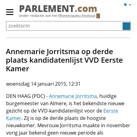
Overslaan
Licht
PARLEMENT
.com
en
weerg
Primair
onder redactie van het
Montesquieu Instituut
naar
menu
de
tonen/verbergen
inhoud
gaan
Annemarie Jorritsma op derde
plaats kandidatenlijst VVD Eerste
Kamer
woensdag 14 januari 2015, 12:31
DEN HAAG (PDC) -
Annemarie Jorritsma
, huidige
burgemeester van Almere, is het bekendste nieuwe
gezicht op de VVD-kandidatenlijst voor de
Eerste
Kamer
. Zij is op de derde plaats de hoogste
nieuwkomer. Mevrouw Jorritsma maakte in november
vorig jaar bekend geen nieuwe periode als