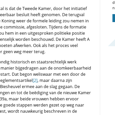
d
n
tal is dat de Tweede Kamer, door het initiatief
keerbaar besluit heeft genomen. De terugval
e Koning weer de formele leiding zou nemen in
de commissie, afgesloten. Tijdens de formatie
u hem in een uitgesproken politieke positie
enselijk worden beschouwd. De Kamer heeft A
 moeten afwerken. Ook als het proces veel
er geen weg meer terug.
dig historisch en staatsrechtelijk werk
ar manier bijgedragen aan de onomkeerbaarheid
estart. Dat begon weliswaar met een door de
eglementsartikel
[2]
, maar daarna zijn
r Biesheuvel ermee aan de slag gegaan. De
zingen en tot de beëdiging van de nieuwe Kamer
 139a, maar beide vrouwen hebben ervoor
 de goede stappen werden gezet op weg naar
est, wordt nauwkeurig beschreven in de