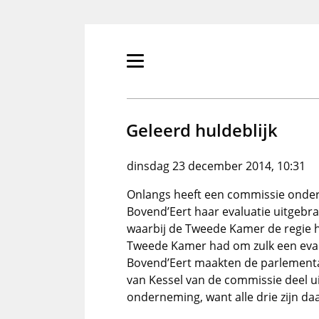
Overslaan
en
naar
de
Primair
inhoud
menu
gaan
tonen/verbergen
Geleerd huldeblijk
dinsdag 23 december 2014, 10:31
Onlangs heeft een commissie onder 
Bovend’Eert haar evaluatie uitgebra
waarbij de Tweede Kamer de regie 
Tweede Kamer had om zulk een eval
Bovend’Eert maakten de parlementaire
van Kessel van de commissie deel ui
onderneming, want alle drie zijn d