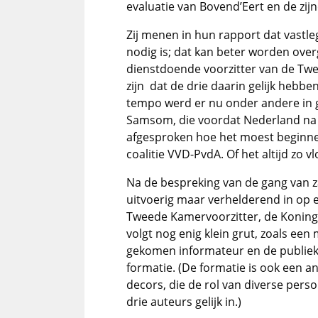
evaluatie van Bovend’Eert en de zijn
Zij menen in hun rapport dat vastle
nodig is; dat kan beter worden ove
dienstdoende voorzitter van de Twee
zijn dat de drie daarin gelijk hebbe
tempo werd er nu onder andere in g
Samsom, die voordat Nederland na 
afgesproken hoe het moest beginn
coalitie VVD-PvdA. Of het altijd zo vl
Na de bespreking van de gang van z
uitvoerig maar verhelderend in op e
Tweede Kamervoorzitter, de Koning
volgt nog enig klein grut, zoals ee
gekomen informateur en de publieke
formatie. (De formatie is ook een a
decors, die de rol van diverse per
drie auteurs gelijk in.)