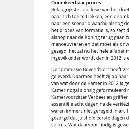
Onomkeerbaar proces
Belangrijkste conclusie van het drie
naar zich toe te trekken, een onom
naar een scenario waarbij alsnog d
het proces van formatie is, zo zegt 
alsnog naar de Koning terug gaan zo
manoeuvreren en dat moet als onw
gezegd, het zal nu het hele alfabet
ingewikkelder wordt dan in 2012 is 
De commissie Bovend’Eert heeft gron
geleverd. Daarmee heeft zij op ha
van wat door de Kamer in 2012 is g
Kamer nogal slonzig geformuleerd r
Kamervoorzitter Verbeet en griffie
essentiële acht dagen na de verkie
waren immers niet geregeld in art
gezorgd dat juist die eerste dagen
succes. Wat daarvoor nodig is gewe