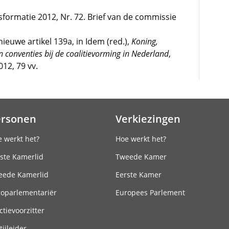
sformatie 2012, Nr. 72. Brief van de commissie
nieuwe artikel 139a, in Idem (red.),
Koning,
en conventies bij de coalitievorming in Nederland
,
12, 79 vv.
ersonen
Verkiezingen
 werkt het?
Hoe werkt het?
ste Kamerlid
Tweede Kamer
eede Kamerlid
Eerste Kamer
roparlementariër
Europees Parlement
ctievoorzitter
tijleider