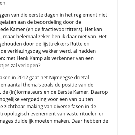
en.
ggen van die eerste dagen in het reglement niet
rgelaten aan de beoordeling door de
de Kamer (en de fractievoorzitters). Het kan
n, maar helemaal zeker ben ik daar niet van. Het
ehouden door de lijsttrekkers Rutte en
de verkiezingsdag wakker werd, al hadden
en: met Henk Kamp als verkenner van een
otjes zal verlopen?
aken in 2012 gaat het Nijmeegse drietal
en aantal thema’s zoals de positie van de
, de (in)formateurs en de Eerste Kamer. Daarop
n mogelijke vergoeding voor een van buiten
 zichtbaar making van diverse fasen in de
ntropologisch evenement van vaste rituelen en
sonages duidelijk moeten maken. Daar hebben de