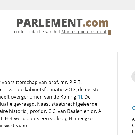
PARLEMENT
.com
onder redactie van het
Montesquieu Instituut
voorzitterschap van prof. mr. P.P.T.
cht van de kabinetsformatie 2012, de eerste
heeft overgenomen van de Koning
[1]
. De
uatie gevraagd. Naast staatsrechtgeleerde
C
 historici, prof.dr. C.C. van Baalen en dr. A
t. Het werd aldus een volledig Nijmeegse
A
aar werkzaam.
C
h