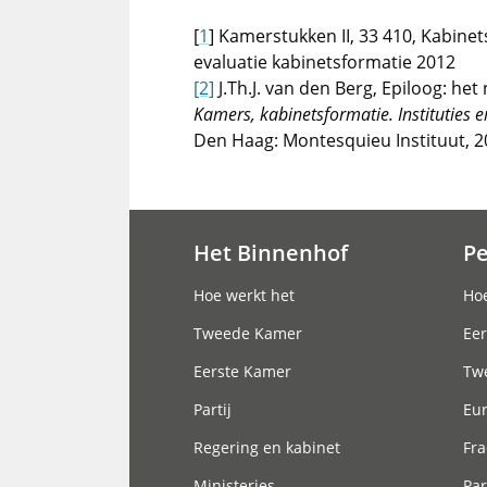
[
1
] Kamerstukken II, 33 410, Kabinet
evaluatie kabinetsformatie 2012
[2]
J.Th.J. van den Berg, Epiloog: het 
Kamers, kabinetsformatie.
Instituties 
Den Haag: Montesquieu Instituut, 20
Het Binnenhof
P
Hoofdnavigatie
Hoe werkt het
Hoe
Tweede Kamer
Eer
Eerste Kamer
Tw
Partij
Eu
Regering en kabinet
Fra
Ministeries
Par