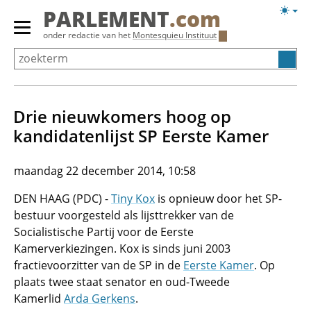
Overslaan
Licht
PARLEMENT
.com
en
weerg
Primair
onder redactie van het
Montesquieu Instituut
naar
menu
de
tonen/verbergen
inhoud
gaan
Drie nieuwkomers hoog op
kandidatenlijst SP Eerste Kamer
maandag 22 december 2014, 10:58
DEN HAAG (PDC) -
Tiny Kox
is opnieuw door het SP-
bestuur voorgesteld als lijsttrekker van de
Socialistische Partij voor de Eerste
Kamerverkiezingen. Kox is sinds juni 2003
fractievoorzitter van de SP in de
Eerste Kamer
. Op
plaats twee staat senator en oud-Tweede
Kamerlid
Arda Gerkens
.