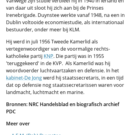
Vanwege zijn studie verbleef hij in 1940 in Ierland en
van daar uit sloot hij zich aan bij de Prinses
Irenebrigade. Duynstee werkte vanaf 1948, na een in
Dublin voltooide economiestudie, als internationaal
bestuurder, onder meer bij KLM.
Hij werd in juli 1956 Tweede Kamerlid als
vertegenwoordiger van de voormalige rechts-
katholieke partij
KNP
. Die partij was in 1955
'teruggekeerd' in de KVP. Als Kamerlid was hij
woordvoerder luchtvaartzaken en defensie. In het
kabinet-De Jong
werd hij staatssecretaris, in een tijd
dat op defensie nog staatssecretarissen waren voor
landmacht, luchtmacht en marine.
Bronnen: NRC Handelsblad en biografisch archief
PDC
Meer over