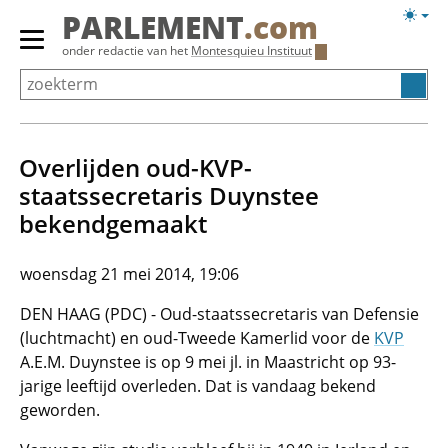
Overslaan
Licht
PARLEMENT
.com
en
weerg
Primair
onder redactie van het
Montesquieu Instituut
naar
menu
de
tonen/verbergen
inhoud
gaan
Overlijden oud-KVP-
staatssecretaris Duynstee
bekendgemaakt
woensdag 21 mei 2014, 19:06
DEN HAAG (PDC) - Oud-staatssecretaris van Defensie
(luchtmacht) en oud-Tweede Kamerlid voor de
KVP
A.E.M. Duynstee is op 9 mei jl. in Maastricht op 93-
jarige leeftijd overleden. Dat is vandaag bekend
geworden.