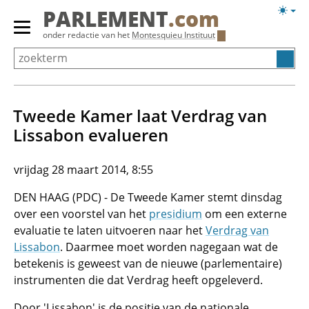
Overslaan
Licht
PARLEMENT
.com
en
weerg
Primair
onder redactie van het
Montesquieu Instituut
naar
menu
de
tonen/verbergen
inhoud
gaan
Tweede Kamer laat Verdrag van
Lissabon evalueren
vrijdag 28 maart 2014, 8:55
DEN HAAG (PDC) - De Tweede Kamer stemt dinsdag
over een voorstel van het
presidium
om een externe
evaluatie te laten uitvoeren naar het
Verdrag van
Lissabon
. Daarmee moet worden nagegaan wat de
betekenis is geweest van de nieuwe (parlementaire)
instrumenten die dat Verdrag heeft opgeleverd.
Door 'Lissabon' is de positie van de nationale