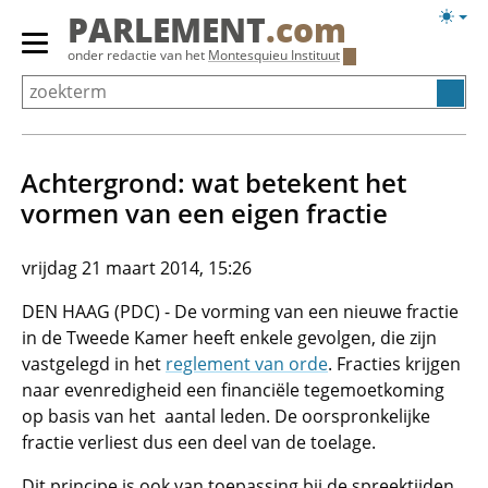
Overslaan
Licht
PARLEMENT
.com
en
weerg
Primair
onder redactie van het
Montesquieu Instituut
naar
menu
de
tonen/verbergen
inhoud
gaan
Achtergrond: wat betekent het
vormen van een eigen fractie
vrijdag 21 maart 2014, 15:26
DEN HAAG (PDC) - De vorming van een nieuwe fractie
in de Tweede Kamer heeft enkele gevolgen, die zijn
vastgelegd in het
reglement van orde
. Fracties krijgen
naar evenredigheid een financiële tegemoetkoming
op basis van het aantal leden. De oorspronkelijke
fractie verliest dus een deel van de toelage.
Dit principe is ook van toepassing bij de spreektijden.