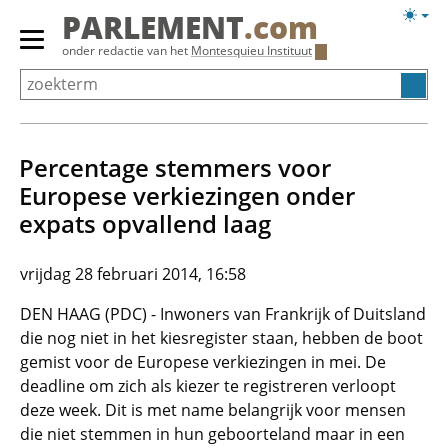
Overslaan
Licht
PARLEMENT
.com
en
weerg
Primair
onder redactie van het
Montesquieu Instituut
naar
menu
de
tonen/verbergen
inhoud
gaan
Percentage stemmers voor
Europese verkiezingen onder
expats opvallend laag
vrijdag 28 februari 2014, 16:58
DEN HAAG (PDC) - Inwoners van Frankrijk of Duitsland
die nog niet in het kiesregister staan, hebben de boot
gemist voor de Europese verkiezingen in mei. De
deadline om zich als kiezer te registreren verloopt
deze week. Dit is met name belangrijk voor mensen
die niet stemmen in hun geboorteland maar in een