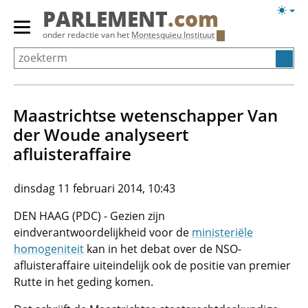
Overslaan
Licht
PARLEMENT
.com
en
weerg
Primair
onder redactie van het
Montesquieu Instituut
naar
menu
de
tonen/verbergen
inhoud
gaan
Maastrichtse wetenschapper Van
der Woude analyseert
afluisteraffaire
dinsdag 11 februari 2014, 10:43
DEN HAAG (PDC) - Gezien zijn
eindverantwoordelijkheid voor de
ministeriële
homogeniteit
kan in het debat over de NSO-
afluisteraffaire uiteindelijk ook de positie van premier
Rutte in het geding komen.