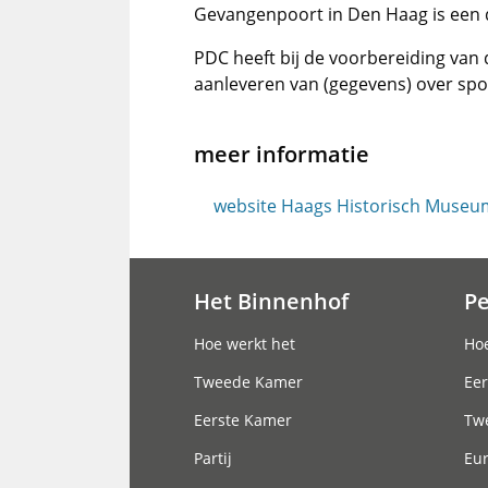
Gevangenpoort in Den Haag is een 
PDC heeft bij de voorbereiding van
aanleveren van (gegevens) over spo
meer informatie
website Haags Historisch Museu
Het Binnenhof
P
Hoofdnavigatie
Hoe werkt het
Hoe
Tweede Kamer
Eer
Eerste Kamer
Tw
Partij
Eu