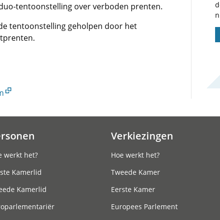
d
duo-tentoonstelling over verboden prenten.
n
 de tentoonstelling geholpen door het
tprenten.
m
ersonen
Verkiezingen
 werkt het?
Hoe werkt het?
ste Kamerlid
Tweede Kamer
eede Kamerlid
Eerste Kamer
roparlementariër
Europees Parlement