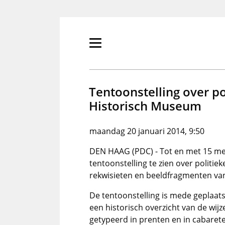
Overslaan
en
naar
de
Primair
inhoud
menu
gaan
tonen/verbergen
Tentoonstelling over po
Historisch Museum
maandag 20 januari 2014, 9:50
DEN HAAG (PDC) - Tot en met 15 me
tentoonstelling te zien over politie
rekwisieten en beeldfragmenten van
De tentoonstelling is mede geplaatst
een historisch overzicht van de wijze
getypeerd in prenten en in cabare