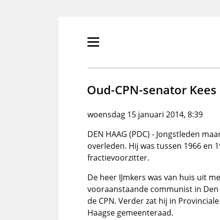
Overslaan
en
naar
de
Primair
inhoud
menu
gaan
tonen/verbergen
Oud-CPN-senator Kees 
woensdag 15 januari 2014, 8:39
DEN HAAG (PDC) - Jongstleden maanda
overleden. Hij was tussen 1966 en 
fractievoorzitter.
De heer IJmkers was van huis uit m
vooraanstaande communist in Den Ha
de CPN. Verder zat hij in Provinciale
Haagse gemeenteraad.