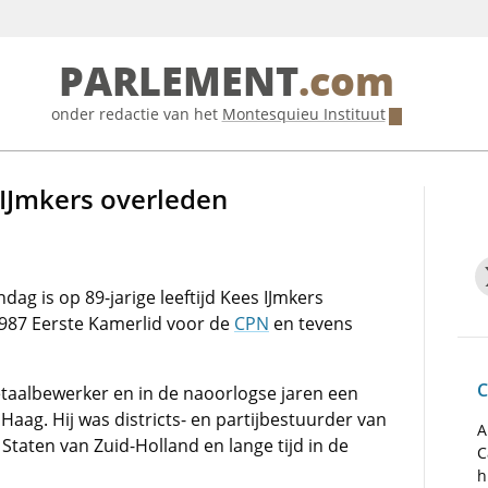
PARLEMENT
.com
onder redactie van het
Montesquieu Instituut
IJmkers overleden
g is op 89-jarige leeftijd Kees IJmkers
1987 Eerste Kamerlid voor de
CPN
en tevens
C
etaalbewerker en in de naoorlogse jaren een
ag. Hij was districts- en partijbestuurder van
A
 Staten van Zuid-Holland en lange tijd in de
C
h