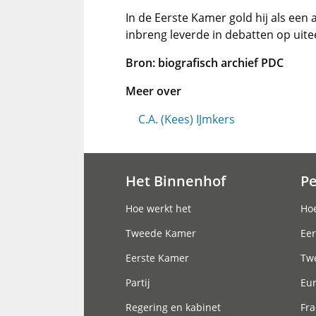
In de Eerste Kamer gold hij als een
inbreng leverde in debatten op uit
Bron: biografisch archief PDC
Meer over
C.A. (Kees) IJmkers
Het Binnenhof
P
Hoofdnavigatie
Hoe werkt het
Hoe
Tweede Kamer
Eer
Eerste Kamer
Tw
Partij
Eu
Regering en kabinet
Fra