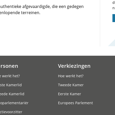
d
 authentieke afgevaardigde, die een gedegen
n
eenlopende terreinen.
ersonen
Verkiezingen
 werkt het?
Hoe werkt het?
ste Kamerlid
Tweede Kamer
eede Kamerlid
Eerste Kamer
roparlementariër
Europees Parlement
ctievoorzitter