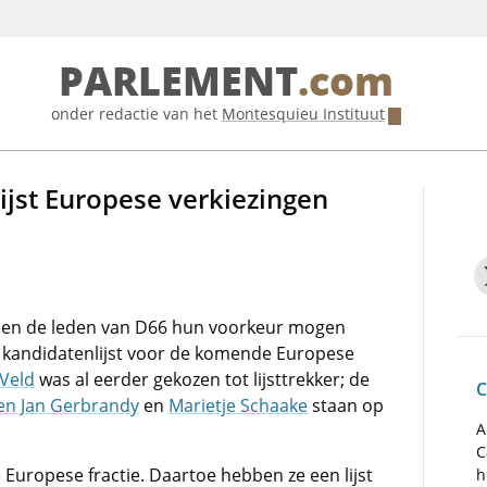
PARLEMENT
.com
onder redactie van het
Montesquieu Instituut
jst Europese verkiezingen
ben de leden van D66 hun voorkeur mogen
e kandidatenlijst voor de komende Europese
 Veld
was al eerder gekozen tot lijsttrekker; de
C
en Jan Gerbrandy
en
Marietje Schaake
staan op
A
C
Europese fractie. Daartoe hebben ze een lijst
h