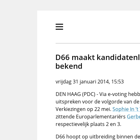
Overslaan
en
naar
de
Primair
inhoud
menu
gaan
tonen/verbergen
D66 maakt kandidatenli
bekend
vrijdag 31 januari 2014, 15:53
DEN HAAG (PDC) - Via e-voting heb
uitspreken voor de volgorde van d
Verkiezingen op 22 mei.
Sophie In ’t
zittende Europarlementariërs
Gerb
respectievelijk plaats 2 en 3.
D66 hoopt op uitbreiding binnen de 