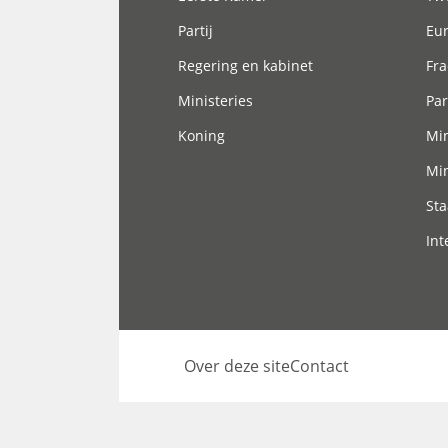
Partij
Eu
Regering en kabinet
Fra
Ministeries
Par
Koning
Min
Min
Sta
Int
Over deze site
Contact
Footer