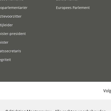
roparlementariër
Europees Parlement
ctievoorzitter
tijleider
ister-president
ister
atssecretaris
egriteit
Vol