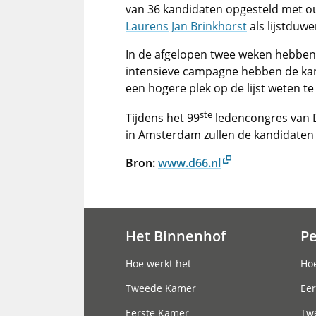
van 36 kandidaten opgesteld met o
Laurens Jan Brinkhorst
als lijstduwe
In de afgelopen twee weken hebben 
intensieve campagne hebben de kan
een hogere plek op de lijst weten t
ste
Tijdens het 99
ledencongres van D
in Amsterdam zullen de kandidaten 
Bron:
www.d66.nl
Het Binnenhof
P
Hoofdnavigatie
Hoe werkt het
Hoe
Tweede Kamer
Eer
Eerste Kamer
Tw