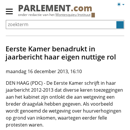
Overslaan
Licht
PARLEMENT
.com
en
weerg
Primair
onder redactie van het
Montesquieu Instituut
naar
menu
de
tonen/verbergen
inhoud
gaan
Eerste Kamer benadrukt in
jaarbericht haar eigen nuttige rol
maandag 16 december 2013, 16:10
DEN HAAG (PDC) - De Eerste Kamer schrijft in haar
jaarbericht 2012-2013 dat diverse keren toezeggingen
aan het kabinet zijn ontlokt die aan wetgeving een
breder draagvlak hebben gegeven. Als voorbeeld
wordt genoemd de wetgeving over huurverhogingen
op grond van inkomen, waartegen eerder felle
protesten waren.