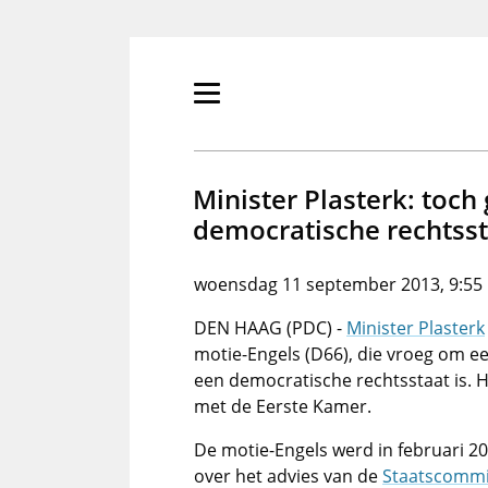
Overslaan
en
naar
de
Primair
inhoud
menu
gaan
tonen/verbergen
Minister Plasterk: toch
democratische rechtss
woensdag 11 september 2013, 9:55
DEN HAAG (PDC) -
Minister Plasterk
motie-Engels (D66), die vroeg om e
een democratische rechtsstaat is. H
met de Eerste Kamer.
De motie-Engels werd in februari 
over het advies van de
Staatscommi