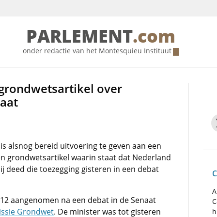
PARLEMENT
.com
onder redactie van het
Montesquieu Instituut
 grondwetsartikel over
taat
is alsnog bereid uitvoering te geven aan een
en grondwetsartikel waarin staat dat Nederland
ij deed die toezegging gisteren in een debat
C
A
2012 aangenomen na een debat in de Senaat
C
ssie Grondwet
. De minister was tot gisteren
h