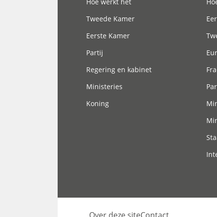
Hoe werkt het
Hoe
Tweede Kamer
Eer
Eerste Kamer
Tw
Partij
Eu
Regering en kabinet
Fra
Ministeries
Par
Koning
Min
Min
Sta
Int
Over deze site
Contact