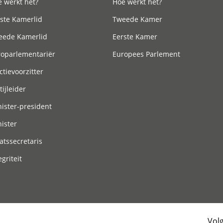
 werkt het?
Hoe werkt het?
ste Kamerlid
Tweede Kamer
eede Kamerlid
Eerste Kamer
roparlementariër
Europees Parlement
ctievoorzitter
tijleider
ister-president
ister
atssecretaris
egriteit
Vol