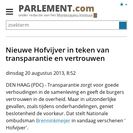
Overslaan
Licht
PARLEMENT
.com
en
weerg
Primair
onder redactie van het
Montesquieu Instituut
naar
menu
de
tonen/verbergen
inhoud
gaan
Nieuwe Hofvijver in teken van
transparantie en vertrouwen
dinsdag 20 augustus 2013, 8:52
DEN HAAG (PDC) - Transparantie zorgt voor goede
verhoudingen in de samenleving en geeft de burgers
vertrouwen in de overheid. Maar in uitzonderlijke
gevallen, zoals tijdens onderhandelingen, geniet
beslotenheid de voorkeur. Dat stelt Nationale
ombudsman
Brenninkmeijer
in vandaag verschenen '
Hofvijver'.