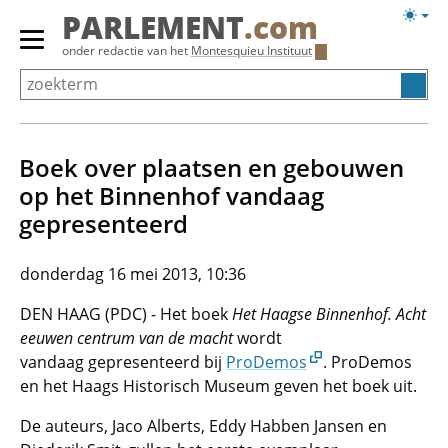
Overslaan
Licht
PARLEMENT
.com
en
weerg
Primair
onder redactie van het
Montesquieu Instituut
naar
menu
de
tonen/verbergen
inhoud
gaan
Boek over plaatsen en gebouwen
op het Binnenhof vandaag
gepresenteerd
donderdag 16 mei 2013, 10:36
DEN HAAG (PDC) - Het boek
Het Haagse Binnenhof. Acht
eeuwen centrum van de macht
wordt
vandaag gepresenteerd bij
ProDemos
. ProDemos
en het Haags Historisch Museum geven het boek uit.
De auteurs, Jaco Alberts, Eddy Habben Jansen en