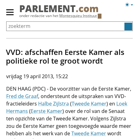
Overslaan
Licht
PARLEMENT
.com
en
weerg
Primair
onder redactie van het
Montesquieu Instituut
naar
menu
de
tonen/verbergen
inhoud
gaan
VVD: afschaffen Eerste Kamer als
politieke rol te groot wordt
vrijdag 19 april 2013, 15:22
DEN HAAG (PDC) - De voorzitter van de Eerste Kamer,
Fred de Graaf
, ondersteunt de uitspraken van VVD-
fractieleiders
Halbe Zijlstra
(
Tweede Kamer
) en
Loek
Hermans
(
Eerste Kamer
) over de rol van de Senaat
ten opzichte van de Tweede Kamer. Volgens Zijlstra
zou de Eerste Kamer geen toegevoegde waarde meer
hebben als het werk van de
Tweede Kamer
wordt