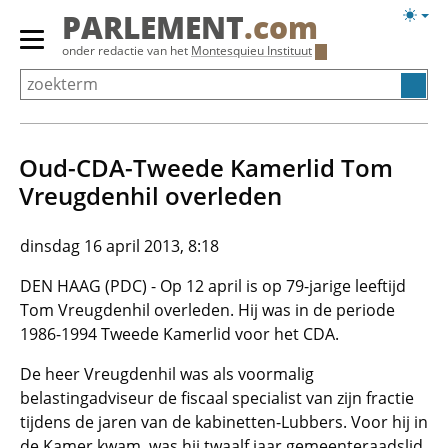
Overslaan
Licht
PARLEMENT
.com
en
weerg
Primair
onder redactie van het
Montesquieu Instituut
naar
menu
de
tonen/verbergen
inhoud
gaan
Oud-CDA-Tweede Kamerlid Tom
Vreugdenhil overleden
dinsdag 16 april 2013, 8:18
DEN HAAG (PDC) - Op 12 april is op 79-jarige leeftijd
Tom Vreugdenhil overleden. Hij was in de periode
1986-1994 Tweede Kamerlid voor het CDA.
De heer Vreugdenhil was als voormalig
belastingadviseur de fiscaal specialist van zijn fractie
tijdens de jaren van de kabinetten-Lubbers. Voor hij in
de Kamer kwam, was hij twaalf jaar gemeenteraadslid