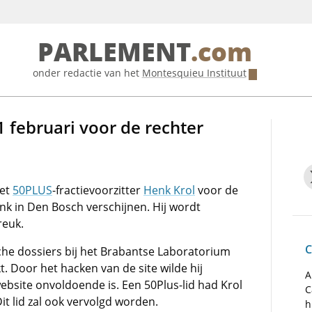
PARLEMENT
.com
onder redactie van het
Montesquieu Instituut
 februari voor de rechter
oet
50PLUS
-fractievoorzitter
Henk Krol
voor de
k in Den Bosch verschijnen. Hij wordt
reuk.
C
ische dossiers bij het Brabantse Laboratorium
. Door het hacken van de site wilde hij
A
website onvoldoende is. Een 50Plus-lid had Krol
C
it lid zal ook vervolgd worden.
h