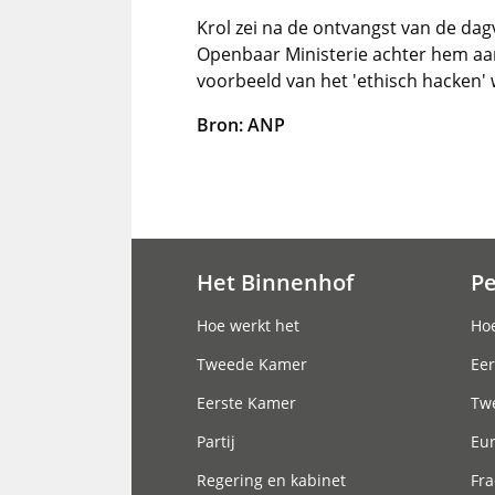
Krol zei na de ontvangst van de dagv
Openbaar Ministerie achter hem aan
voorbeeld van het 'ethisch hacken' w
Bron: ANP
Het Binnenhof
P
Hoofdnavigatie
Hoe werkt het
Hoe
Tweede Kamer
Eer
Eerste Kamer
Tw
Partij
Eu
Regering en kabinet
Fra