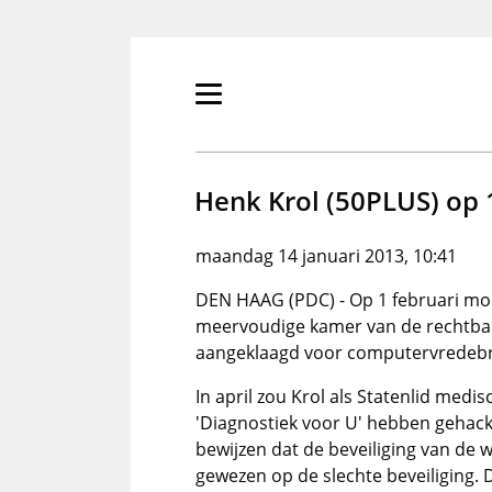
Overslaan
en
naar
de
Primair
inhoud
menu
gaan
tonen/verbergen
Henk Krol (50PLUS) op 1
maandag 14 januari 2013, 10:41
DEN HAAG (PDC) - Op 1 februari m
meervoudige kamer van de rechtban
aangeklaagd voor computervredeb
In april zou Krol als Statenlid med
'Diagnostiek voor U' hebben gehackt
bewijzen dat de beveiliging van de 
gewezen op de slechte beveiliging. D