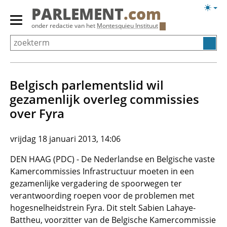
Overslaan
Licht
PARLEMENT
.com
en
weerg
Primair
onder redactie van het
Montesquieu Instituut
naar
menu
de
tonen/verbergen
inhoud
gaan
Belgisch parlementslid wil
gezamenlijk overleg commissies
over Fyra
vrijdag 18 januari 2013, 14:06
DEN HAAG (PDC) - De Nederlandse en Belgische vaste
Kamercommissies Infrastructuur moeten in een
gezamenlijke vergadering de spoorwegen ter
verantwoording roepen voor de problemen met
hogesnelheidstrein Fyra. Dit stelt Sabien Lahaye-
Battheu, voorzitter van de Belgische Kamercommissie