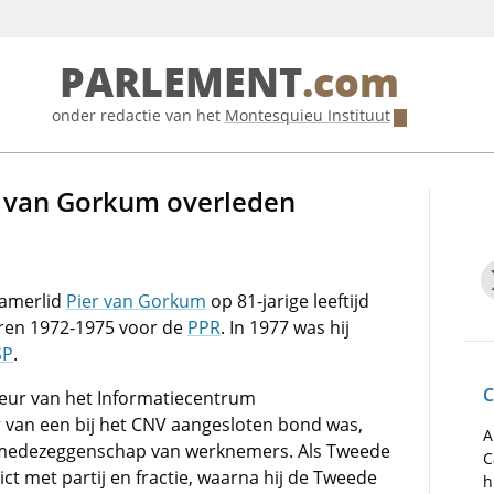
PARLEMENT
.com
onder redactie van het
Montesquieu Instituut
r van Gorkum overleden
Kamerlid
Pier van Gorkum
op 81-jarige leeftijd
jaren 1972-1975 voor de
PPR
. In 1977 was hij
SP
.
C
eur van het Informatiecentrum
van een bij het CNV aangesloten bond was,
A
e medezeggenschap van werknemers. Als Tweede
C
ct met partij en fractie, waarna hij de Tweede
h