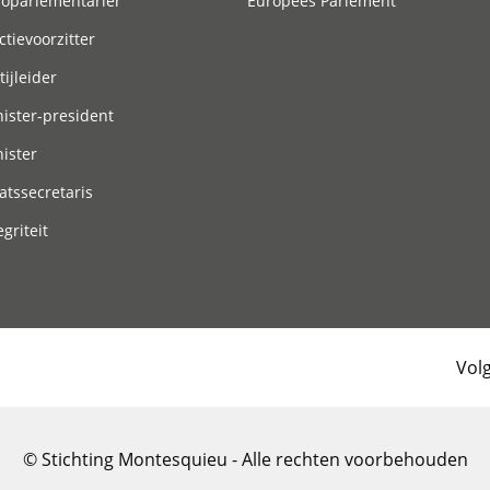
roparlementariër
Europees Parlement
ctievoorzitter
tijleider
ister-president
ister
atssecretaris
egriteit
Vol
© Stichting Montesquieu - Alle rechten voorbehouden