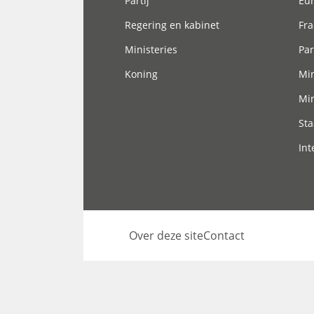
Partij
Eu
Regering en kabinet
Fra
Ministeries
Par
Koning
Min
Min
Sta
Int
Over deze site
Contact
Footer