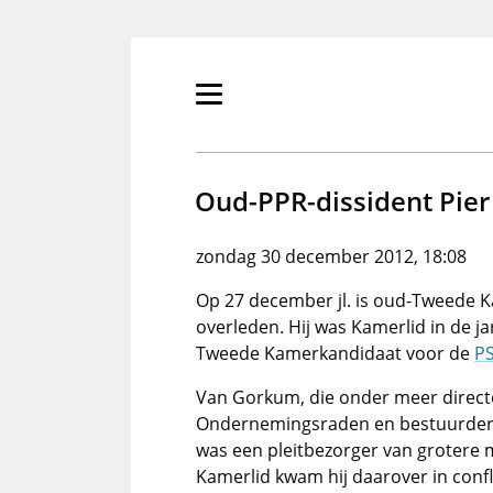
Overslaan
en
naar
de
Primair
inhoud
menu
gaan
tonen/verbergen
Oud-PPR-dissident Pie
zondag 30 december 2012, 18:08
Op 27 december jl. is oud-Tweede 
overleden. Hij was Kamerlid in de 
Tweede Kamerkandidaat voor de
P
Van Gorkum, die onder meer direct
Ondernemingsraden en bestuurder 
was een pleitbezorger van groter
Kamerlid kwam hij daarover in confli