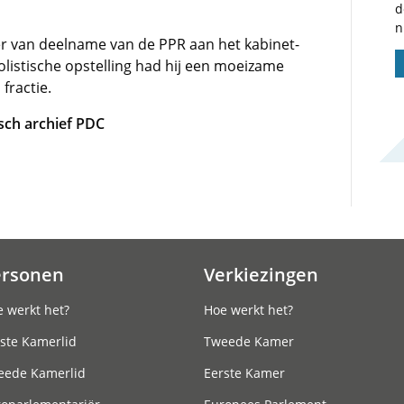
d
n
der van deelname van de PPR aan het kabinet-
olistische opstelling had hij een moeizame
 fractie.
sch archief PDC
ersonen
Verkiezingen
 werkt het?
Hoe werkt het?
ste Kamerlid
Tweede Kamer
eede Kamerlid
Eerste Kamer