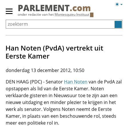
Overslaan
Licht
PARLEMENT
.com
en
weerg
Primair
onder redactie van het
Montesquieu Instituut
naar
menu
de
tonen/verbergen
inhoud
gaan
Han Noten (PvdA) vertrekt uit
Eerste Kamer
donderdag 13 december 2012, 10:50
DEN HAAG (PDC) - Senator
Han Noten
van de PvdA zal
opstappen als lid van de Eerste Kamer. Noten
verklaarde gisteren in Nieuwsuur toe te zijn aan een
nieuwe uitdaging en minder plezier te krijgen in het
werk als senator. Volgens Noten neemt de Eerste
Kamer, in plaats van een beschouwende rol, steeds
meer een politieke rol in.