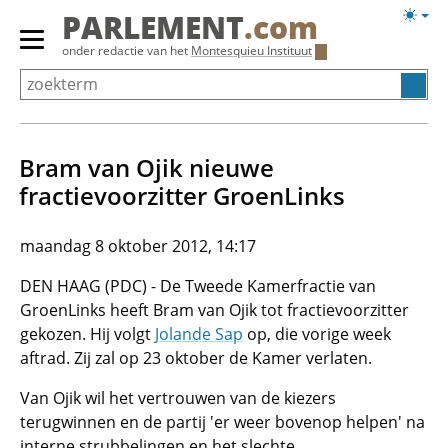
Overslaan
Licht
PARLEMENT
.com
en
weerg
Primair
onder redactie van het
Montesquieu Instituut
naar
menu
de
tonen/verbergen
inhoud
gaan
Bram van Ojik nieuwe
fractievoorzitter GroenLinks
maandag 8 oktober 2012, 14:17
DEN HAAG (PDC) - De Tweede Kamerfractie van
GroenLinks heeft Bram van Ojik tot fractievoorzitter
gekozen. Hij volgt
Jolande Sap
op, die vorige week
aftrad. Zij zal op 23 oktober de Kamer verlaten.
Van Ojik wil het vertrouwen van de kiezers
terugwinnen en de partij 'er weer bovenop helpen' na
interne strubbelingen en het slechte