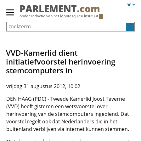
Overslaan
Licht
PARLEMENT
.com
en
weerg
Primair
onder redactie van het
Montesquieu Instituut
naar
menu
de
tonen/verbergen
inhoud
gaan
VVD-Kamerlid dient
initiatiefvoorstel herinvoering
stemcomputers in
vrijdag 31 augustus 2012, 10:02
DEN HAAG (PDC) - Tweede Kamerlid Joost Taverne
(VVD) heeft gisteren een wetsvoorstel over
herinvoering van de stemcomputers ingediend. Dat
voorstel regelt ook dat Nederlanders die in het
buitenland verblijven via internet kunnen stemmen.