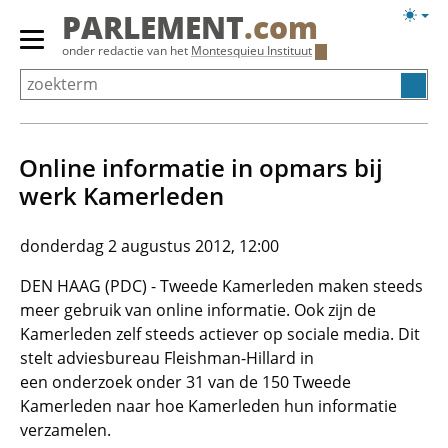
Overslaan
Licht
PARLEMENT
.com
en
weerg
Primair
onder redactie van het
Montesquieu Instituut
naar
menu
de
tonen/verbergen
inhoud
gaan
Online informatie in opmars bij
werk Kamerleden
donderdag 2 augustus 2012, 12:00
DEN HAAG (PDC) - Tweede Kamerleden maken steeds
meer gebruik van online informatie. Ook zijn de
Kamerleden zelf steeds actiever op sociale media. Dit
stelt adviesbureau Fleishman-Hillard in
een onderzoek onder 31 van de 150 Tweede
Kamerleden naar hoe Kamerleden hun informatie
verzamelen.