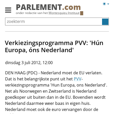
Overslaan
Licht
PARLEMENT
.com
en
weerg
Primair
onder redactie van het
Montesquieu Instituut
naar
menu
de
tonen/verbergen
inhoud
gaan
Verkiezingsprogramma PVV: 'Hún
Europa, óns Nederland'
dinsdag 3 juli 2012, 12:00
DEN HAAG (PDC) - Nederland moet de EU verlaten.
Dat is het belangrijkste punt uit het
PVV
-
verkiezingsprogramma 'Hun Europa, ons Nederland'.
Net als Noorwegen en Zwitserland is Nederland
goedkoper uit buiten dan in de EU. Bovendien wordt
Nederland daarmee weer baas in eigen huis.
Nederland moet ook de euro vervangen door de