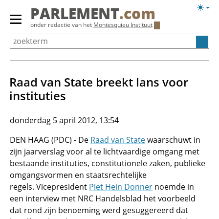
Overslaan
Licht
PARLEMENT
.com
en
weerg
Primair
onder redactie van het
Montesquieu Instituut
naar
menu
de
tonen/verbergen
inhoud
gaan
Raad van State breekt lans voor
instituties
donderdag 5 april 2012, 13:54
DEN HAAG (PDC) - De
Raad van State
waarschuwt in
zijn jaarverslag voor al te lichtvaardige omgang met
bestaande instituties, constitutionele zaken, publieke
omgangsvormen en staatsrechtelijke
regels. Vicepresident
Piet Hein Donner
noemde in
een interview met NRC Handelsblad het voorbeeld
dat rond zijn benoeming werd gesuggereerd dat