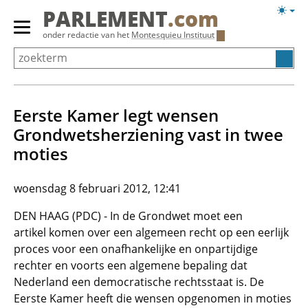
Overslaan
Licht
PARLEMENT
.com
en
weerg
Primair
onder redactie van het
Montesquieu Instituut
naar
menu
de
tonen/verbergen
inhoud
gaan
Eerste Kamer legt wensen
Grondwetsherziening vast in twee
moties
woensdag 8 februari 2012, 12:41
DEN HAAG (PDC) - In de Grondwet moet een
artikel komen over een algemeen recht op een eerlijk
proces voor een onafhankelijke en onpartijdige
rechter en voorts een algemene bepaling dat
Nederland een democratische rechtsstaat is. De
Eerste Kamer heeft die wensen opgenomen in moties