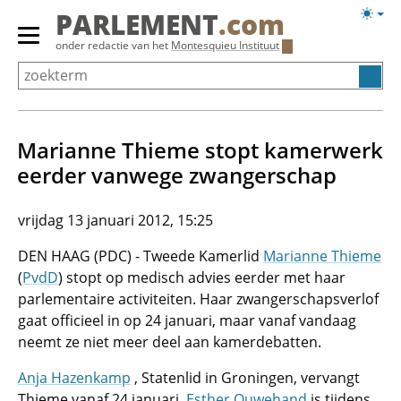
Overslaan
Licht
PARLEMENT
.com
en
weerg
Primair
onder redactie van het
Montesquieu Instituut
naar
menu
de
tonen/verbergen
inhoud
gaan
Marianne Thieme stopt kamerwerk
eerder vanwege zwangerschap
vrijdag 13 januari 2012, 15:25
DEN HAAG (PDC) - Tweede Kamerlid
Marianne Thieme
(
PvdD
) stopt op medisch advies eerder met haar
parlementaire activiteiten. Haar zwangerschapsverlof
gaat officieel in op 24 januari, maar vanaf vandaag
neemt ze niet meer deel aan kamerdebatten.
Anja Hazenkamp
, Statenlid in Groningen, vervangt
Thieme vanaf 24 januari.
Esther Ouwehand
is tijdens