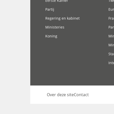
Eerste Kamer
Tw
Partij
Eu
Regering en kabinet
Fra
Ministeries
Par
Koning
Min
Min
Sta
Int
Over deze site
Contact
Footer