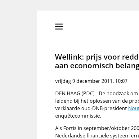
Overslaan
en
naar
de
Primair
inhoud
menu
gaan
tonen/verbergen
Wellink: prijs voor re
aan economisch belan
vrijdag 9 december 2011, 10:07
DEN HAAG (PDC) - De noodzaak om 
leidend bij het oplossen van de pr
verklaarde oud-DNB-president
Nout
enquêtecommissie.
Als Fortis in september/oktober 200
Nederlandse financiële systeem ern