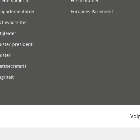
eede Kamerlid
Eerste Kamer
roparlementariër
Europees Parlement
ctievoorzitter
tijleider
ister-president
ister
atssecretaris
egriteit
Vol