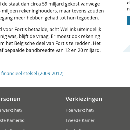
d
 de staat dan circa 59 miljard gekost vanwege
n
,5 miljoen rekeninghouders, maar tevens zouden
 toegang meer hebben gehad tot hun tegoeden.
voor Fortis betaalde, acht Wellink uiteindelijk
einig was, blijft de vraag. Er moest ook rekening
het Belgische deel van Fortis te redden. Het
af bepaalde bandbreedte van 12 en 20 miljard.
inancieel stelsel (2009-2012)
ersonen
Verkiezingen
 werkt het?
Hoe werkt het?
ste Kamerlid
Tweede Kamer