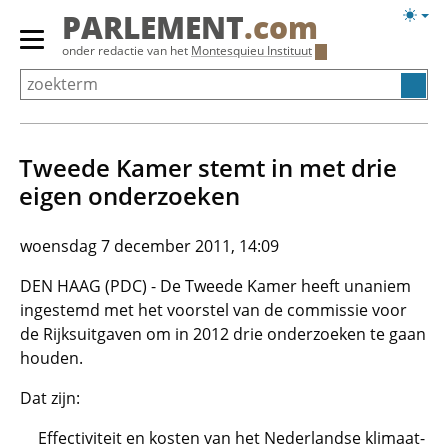
Overslaan
Licht
PARLEMENT
.com
en
weerg
Primair
onder redactie van het
Montesquieu Instituut
naar
menu
de
tonen/verbergen
inhoud
gaan
Tweede Kamer stemt in met drie
eigen onderzoeken
woensdag 7 december 2011, 14:09
DEN HAAG (PDC) - De Tweede Kamer heeft unaniem
ingestemd met het voorstel van de commissie voor
de Rijksuitgaven om in 2012 drie onderzoeken te gaan
houden.
Dat zijn:
Effectiviteit en kosten van het Nederlandse klimaat-