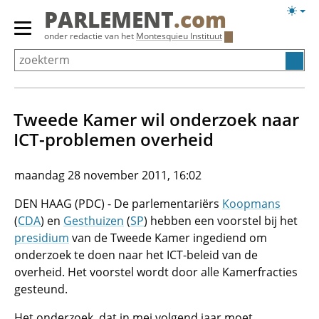
Overslaan
Licht
PARLEMENT
.com
en
weerg
Primair
onder redactie van het
Montesquieu Instituut
naar
menu
de
tonen/verbergen
inhoud
gaan
Tweede Kamer wil onderzoek naar
ICT-problemen overheid
maandag 28 november 2011, 16:02
DEN HAAG (PDC) - De parlementariërs
Koopmans
(
CDA
) en
Gesthuizen
(
SP
) hebben een voorstel bij het
presidium
van de Tweede Kamer ingediend om
onderzoek te doen naar het ICT-beleid van de
overheid. Het voorstel wordt door alle Kamerfracties
gesteund.
Het onderzoek, dat in mei volgend jaar moet