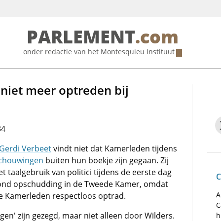
PARLEMENT
.com
onder redactie van het
Montesquieu Instituut
 niet meer optreden bij
34
Gerdi Verbeet
vindt niet dat Kamerleden tijdens
chouwingen
buiten hun boekje zijn gegaan. Zij
 taalgebruik van politici tijdens de eerste dag
C
ond opschudding in de Tweede Kamer, omdat
A
e Kamerleden respectloos optrad.
C
gen' zijn gezegd, maar niet alleen door Wilders.
h