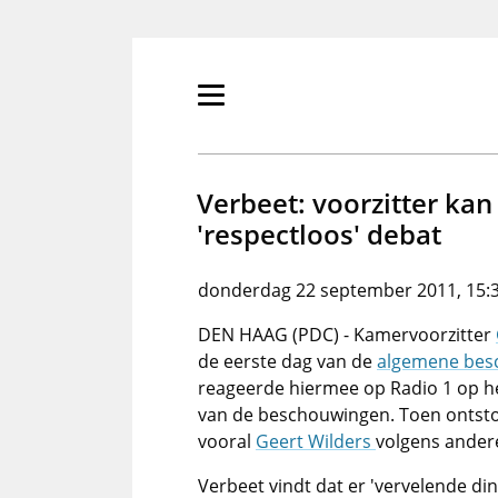
Overslaan
en
naar
de
Primair
inhoud
menu
gaan
tonen/verbergen
Verbeet: voorzitter kan
'respectloos' debat
donderdag 22 september 2011, 15:
DEN HAAG (PDC) - Kamervoorzitter
de eerste dag van de
algemene bes
reageerde hiermee op Radio 1 op het
van de beschouwingen. Toen ontst
vooral
Geert Wilders
volgens ander
Verbeet vindt dat er 'vervelende din