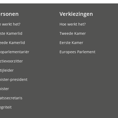
ersonen
Verkiezingen
 werkt het?
Hoe werkt het?
ste Kamerlid
Tweede Kamer
eede Kamerlid
Eerste Kamer
roparlementariër
Europees Parlement
ctievoorzitter
tijleider
ister-president
ister
atssecretaris
egriteit