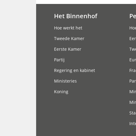
Het Binnenhof
P
Hoofdnavigatie
Hoe werkt het
Hoe
Tweede Kamer
Eer
Eerste Kamer
Tw
Partij
Eu
Regering en kabinet
Fra
Ministeries
Par
Koning
Min
Min
Sta
Int