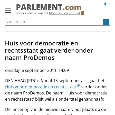
Overslaan
Licht
PARLEMENT
.com
en
weerg
Primair
onder redactie van het
Montesquieu Instituut
naar
menu
de
tonen/verbergen
inhoud
gaan
Huis voor democratie en
rechtsstaat gaat verder onder
naam ProDemos
dinsdag 6 september 2011, 14:09
DEN HAAG (PDC) - Vanaf 15 september a.s. gaat het
Huis voor democratie en rechtsstaat
verder onder
de naam ProDemos. De naam 'Huis voor democratie
en rechtsstaat' blijft wel als ondertitel gehandhaafd.
De lancering van de nieuwe naam vindt plaats op de