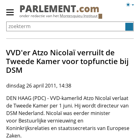
Overslaan
Licht
PARLEMENT
.com
en
weerg
Primair
onder redactie van het
Montesquieu Instituut
naar
menu
de
tonen/verbergen
inhoud
gaan
VVD'er Atzo Nicolaï verruilt de
Tweede Kamer voor topfunctie bij
DSM
dinsdag 26 april 2011, 14:38
DEN HAAG (PDC) - VVD-kamerlid Atzo Nicolaï verlaat
de Tweede Kamer per 1 juni. Hij wordt directeur van
DSM Nederland. Nicolaï was eerder minister
voor Bestuurlijke vernieuwing en
Koninkrijksrelaties en staatssecretaris van Europese
Zaken.