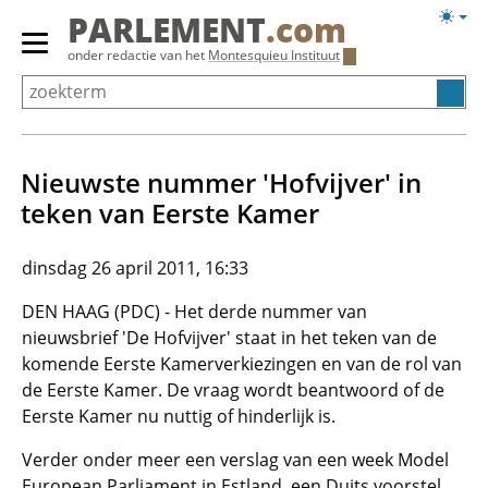
Overslaan
Licht
PARLEMENT
.com
en
weerg
Primair
onder redactie van het
Montesquieu Instituut
naar
menu
de
tonen/verbergen
inhoud
gaan
Nieuwste nummer 'Hofvijver' in
teken van Eerste Kamer
dinsdag 26 april 2011, 16:33
DEN HAAG (PDC) - Het derde nummer van
nieuwsbrief 'De Hofvijver' staat in het teken van de
komende Eerste Kamerverkiezingen en van de rol van
de Eerste Kamer. De vraag wordt beantwoord of de
Eerste Kamer nu nuttig of hinderlijk is.
Verder onder meer een verslag van een week Model
European Parliament in Estland, een Duits voorstel