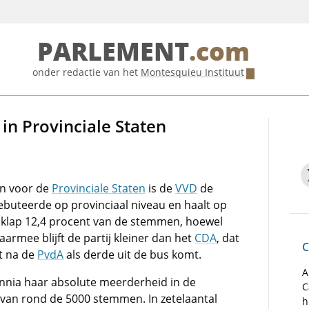
PARLEMENT
.com
onder redactie van het
Montesquieu Instituut
 in Provinciale Staten
en voor de
Provinciale Staten
is de
VVD
de
buteerde op provinciaal niveau en haalt op
én klap 12,4 procent van de stemmen, hoewel
armee blijft de partij kleiner dan het
CDA
, dat
C
nt na de
PvdA
als derde uit de bus komt.
A
ennia haar absolute meerderheid in de
C
 van rond de 5000 stemmen. In zetelaantal
h