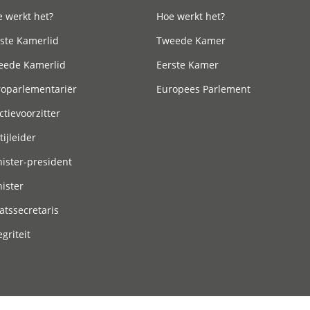
 werkt het?
Hoe werkt het?
ste Kamerlid
Tweede Kamer
eede Kamerlid
Eerste Kamer
roparlementariër
Europees Parlement
ctievoorzitter
tijleider
ister-president
ister
atssecretaris
egriteit