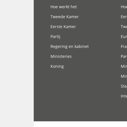
Hoofdnavigatie
Hoe werkt het
Hoe
Tweede Kamer
Eer
Eerste Kamer
Tw
Partij
Eu
Regering en kabinet
Fra
Ministeries
Par
Koning
Min
Min
Sta
Int