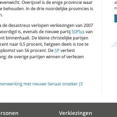
evenwicht. Overijssel is de enige provincie waar
d
n
e behouden. In de drie noordelijke provincies is
n.
na de desastreus verlopen verkiezingen van 2007
woordigd is, evenals de nieuwe partij
50Plus
van
ent binnenhaalt. De kleine christelijke partijen
cent naar 0,5 procent, hetgeen deels is toe te
opkomst van 56 procent. De
SP
verliest
g; de overige partijen winnen of verliezen
amenwerking met nieuwe Senaat onzeker
(3
ersonen
Verkiezingen