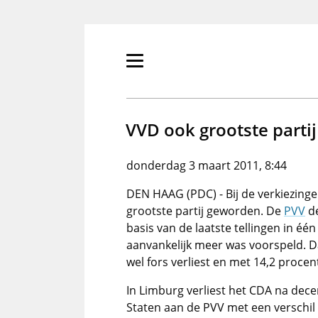
Overslaan
en
naar
de
Primair
inhoud
menu
gaan
tonen/verbergen
VVD ook grootste partij
donderdag 3 maart 2011, 8:44
DEN HAAG (PDC) - Bij de verkiezing
grootste partij geworden. De
PVV
de
basis van de laatste tellingen in é
aanvankelijk meer was voorspeld. Da
wel fors verliest en met 14,2 proce
In Limburg verliest het CDA na dec
Staten aan de PVV met een verschil