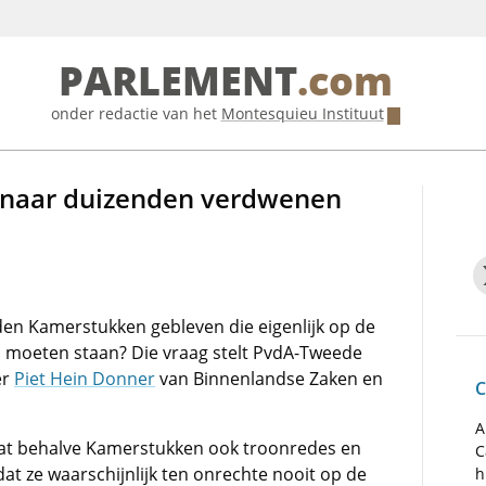
PARLEMENT
.com
onder redactie van het
Montesquieu Instituut
t naar duizenden verdwenen
en Kamerstukken gebleven die eigenlijk op de
l moeten staan? Die vraag stelt PvdA-Tweede
er
Piet Hein Donner
van Binnenlandse Zaken en
C
A
dat behalve Kamerstukken ook troonredes en
C
dat ze waarschijnlijk ten onrechte nooit op de
h