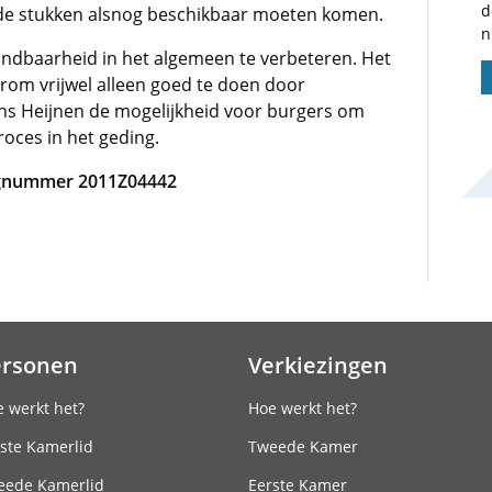
d
at de stukken alsnog beschikbaar moeten komen.
n
indbaarheid in het algemeen te verbeteren. Het
arom vrijwel alleen goed te doen door
ns Heijnen de mogelijkheid voor burgers om
roces in het geding.
agnummer 2011Z04442
ersonen
Verkiezingen
 werkt het?
Hoe werkt het?
ste Kamerlid
Tweede Kamer
eede Kamerlid
Eerste Kamer