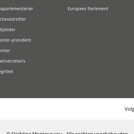
roparlementariër
Europees Parlement
ctievoorzitter
tijleider
ister-president
ister
atssecretaris
egriteit
Vol
© Stichting Montesquieu - Alle rechten voorbehouden