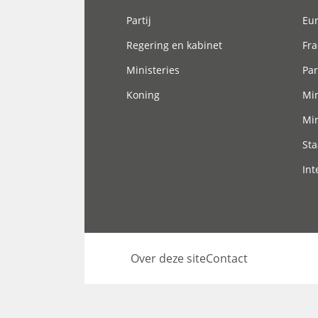
Partij
Eu
Regering en kabinet
Fra
Ministeries
Par
Koning
Min
Min
Sta
Int
Over deze site
Contact
Footer