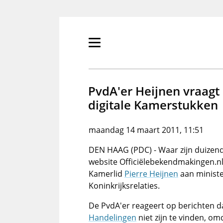
Overslaan
en
naar
de
Primair
inhoud
menu
gaan
tonen/verbergen
PvdA'er Heijnen vraag
digitale Kamerstukken
maandag 14 maart 2011, 11:51
DEN HAAG (PDC) - Waar zijn duizend
website Officiëlebekendmakingen.n
Kamerlid
Pierre Heijnen
aan minist
Koninkrijksrelaties.
De PvdA'er reageert op berichten 
Handelingen
niet zijn te vinden, om