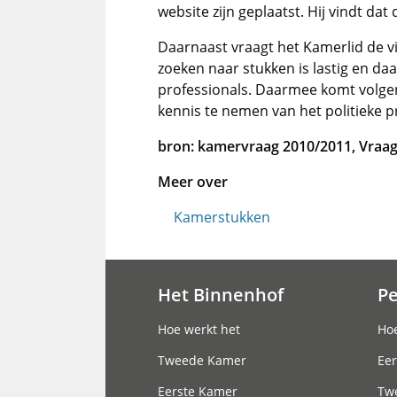
website zijn geplaatst. Hij vindt d
Daarnaast vraagt het Kamerlid de v
zoeken naar stukken is lastig en da
professionals. Daarmee komt volge
kennis te nemen van het politieke p
bron: kamervraag 2010/2011, Vra
Meer over
Kamerstukken
Het Binnenhof
P
Hoofdnavigatie
Hoe werkt het
Hoe
Tweede Kamer
Eer
Eerste Kamer
Tw