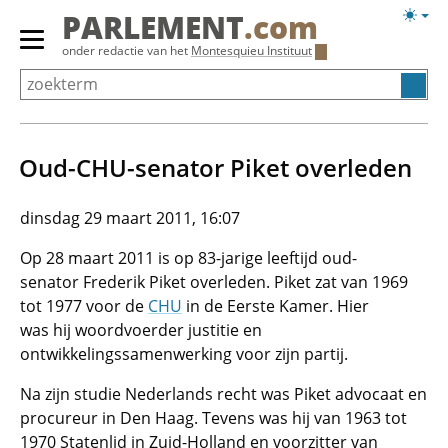
Overslaan
Licht
PARLEMENT
.com
en
weerg
Primair
onder redactie van het
Montesquieu Instituut
naar
menu
de
tonen/verbergen
inhoud
gaan
Oud-CHU-senator Piket overleden
dinsdag 29 maart 2011, 16:07
Op 28 maart 2011 is op 83-jarige leeftijd oud-
senator Frederik Piket overleden. Piket zat van 1969
tot 1977 voor de
CHU
in de Eerste Kamer. Hier
was hij woordvoerder justitie en
ontwikkelingssamenwerking voor zijn partij.
Na zijn studie Nederlands recht was Piket advocaat en
procureur in Den Haag. Tevens was hij van 1963 tot
1970 Statenlid in Zuid-Holland en voorzitter van