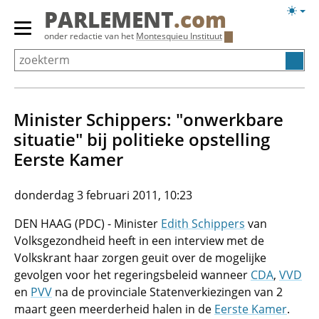
Overslaan
Licht
PARLEMENT
.com
en
weerg
Primair
onder redactie van het
Montesquieu Instituut
naar
menu
de
tonen/verbergen
inhoud
gaan
Minister Schippers: "onwerkbare
situatie" bij politieke opstelling
Eerste Kamer
donderdag 3 februari 2011, 10:23
DEN HAAG (PDC) - Minister
Edith Schippers
van
Volksgezondheid heeft in een interview met de
Volkskrant haar zorgen geuit over de mogelijke
gevolgen voor het regeringsbeleid wanneer
CDA
,
VVD
en
PVV
na de provinciale Statenverkiezingen van 2
maart geen meerderheid halen in de
Eerste Kamer
.