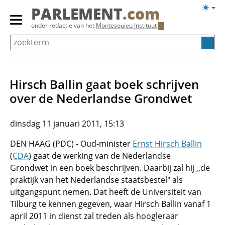
Overslaan
Licht
PARLEMENT
.com
en
weerg
Primair
onder redactie van het
Montesquieu Instituut
naar
menu
de
tonen/verbergen
inhoud
gaan
Hirsch Ballin gaat boek schrijven
over de Nederlandse Grondwet
dinsdag 11 januari 2011, 15:13
DEN HAAG (PDC) - Oud-minister
Ernst Hirsch Ballin
(
CDA
) gaat de werking van de Nederlandse
Grondwet in een boek beschrijven. Daarbij zal hij ,,de
praktijk van het Nederlandse staatsbestel" als
uitgangspunt nemen. Dat heeft de Universiteit van
Tilburg te kennen gegeven, waar Hirsch Ballin vanaf 1
april 2011 in dienst zal treden als hoogleraar