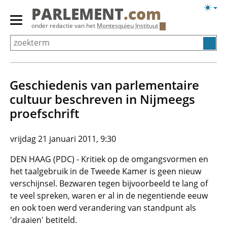
Overslaan
Licht
PARLEMENT
.com
en
weerg
Primair
onder redactie van het
Montesquieu Instituut
naar
menu
de
tonen/verbergen
inhoud
gaan
Geschiedenis van parlementaire
cultuur beschreven in Nijmeegs
proefschrift
vrijdag 21 januari 2011, 9:30
DEN HAAG (PDC) - Kritiek op de omgangsvormen en
het taalgebruik in de Tweede Kamer is geen nieuw
verschijnsel. Bezwaren tegen bijvoorbeeld te lang of
te veel spreken, waren er al in de negentiende eeuw
en ook toen werd verandering van standpunt als
'draaien' betiteld.