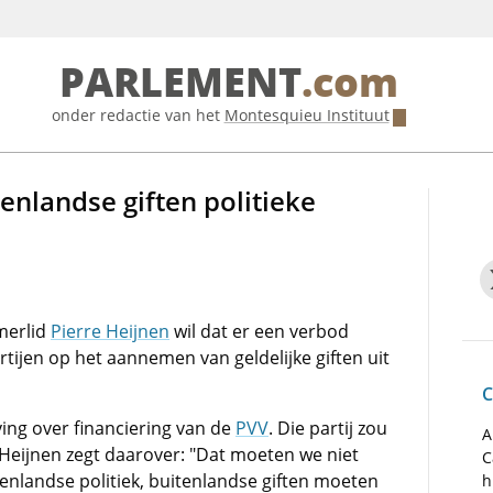
PARLEMENT
.com
onder redactie van het
Montesquieu Instituut
enlandse giften politieke
erlid
Pierre Heijnen
wil dat er een verbod
tijen op het aannemen van geldelijke giften uit
C
ving over financiering van de
PVV
. Die partij zou
A
. Heijnen zegt daarover: "Dat moeten we niet
C
enlandse politiek, buitenlandse giften moeten
h