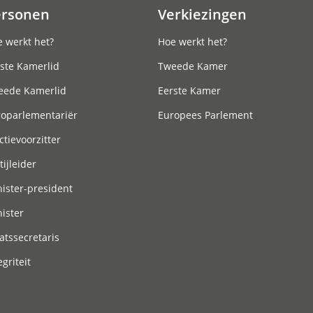
ersonen
Verkiezingen
 werkt het?
Hoe werkt het?
ste Kamerlid
Tweede Kamer
eede Kamerlid
Eerste Kamer
roparlementariër
Europees Parlement
ctievoorzitter
tijleider
ister-president
ister
atssecretaris
egriteit