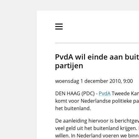
Overslaan
en
naar
de
Primair
inhoud
menu
gaan
tonen/verbergen
PvdA wil einde aan buit
partijen
woensdag 1 december 2010, 9:00
DEN HAAG (PDC) -
PvdA
Tweede Kam
komt voor Nederlandse politieke par
het buitenland.
De aanleiding hiervoor is berichtge
veel geld uit het buitenland krijgen
willen. In Nederland voeren we binn